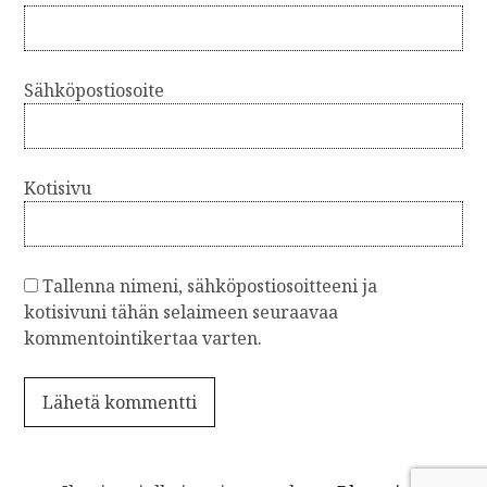
l
a
u
Sähköpostiosoite
s
Kotisivu
Tallenna nimeni, sähköpostiosoitteeni ja
kotisivuni tähän selaimeen seuraavaa
kommentointikertaa varten.