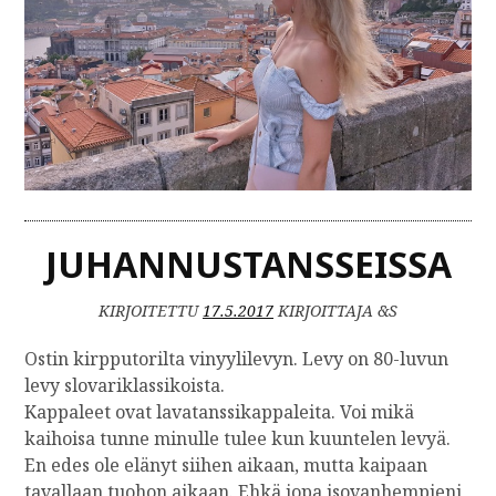
JUHANNUSTANSSEISSA
KIRJOITETTU
17.5.2017
KIRJOITTAJA &S
Ostin kirpputorilta vinyylilevyn. Levy on 80-luvun
levy slovariklassikoista.
Kappaleet ovat lavatanssikappaleita. Voi mikä
kaihoisa tunne minulle tulee kun kuuntelen levyä.
En edes ole elänyt siihen aikaan, mutta kaipaan
tavallaan tuohon aikaan. Ehkä jopa isovanhempieni