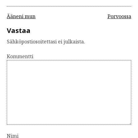
A
Ääneni mun
Porvoossa
r
Vastaa
t
Sähköpostiosoitettasi ei julkaista.
i
k
Kommentti
k
e
l
i
e
n
s
e
Nimi