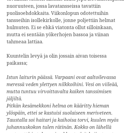
nuoruuteen, jossa lavatansseissa tavattiin
puolisoehdokkaita. Viikonlopun odotettuihin
tansseihin isollekirkolle, jonne poljettiin helmat
hulmuten. Ei se ehkä viatonta ollut silloinkaan,
mutta ei sentään yökerhojen bassoa ja viinan
tahmeaa lattiaa.
Kuuntelin levyä ja olin jossain aivan toisessa
paikassa;
Istun laiturin päässä. Varpaani ovat aaltoilevassa
meressä veden ylettyen nilkkoihini. Vesi on viileää,
mutta tuntuu virvoittavalta kaiken tanssimisen
jäljiltä.
Pitkän kesämekkoni helma on kääritty hieman
ylöspäin, ettei se kastuisi suolaiseen meriveteen.
Taustalla soi haitari ja kaihoisa torvi, kuulen myös
juhannuskokon tulen rätinän. Kokko on lähellä