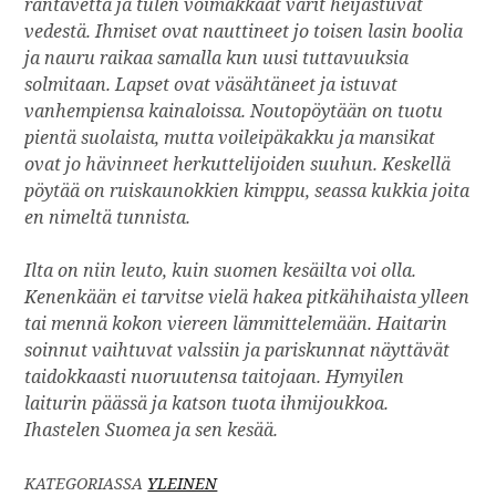
rantavettä ja tulen voimakkaat värit heijastuvat
vedestä. Ihmiset ovat nauttineet jo toisen lasin boolia
ja nauru raikaa samalla kun uusi tuttavuuksia
solmitaan. Lapset ovat väsähtäneet ja istuvat
vanhempiensa kainaloissa. Noutopöytään on tuotu
pientä suolaista, mutta voileipäkakku ja mansikat
ovat jo hävinneet herkuttelijoiden suuhun. Keskellä
pöytää on ruiskaunokkien kimppu, seassa kukkia joita
en nimeltä tunnista.
Ilta on niin leuto, kuin suomen kesäilta voi olla.
Kenenkään ei tarvitse vielä hakea pitkähihaista ylleen
tai mennä kokon viereen lämmittelemään. Haitarin
soinnut vaihtuvat valssiin ja pariskunnat näyttävät
taidokkaasti nuoruutensa taitojaan. Hymyilen
laiturin päässä ja katson tuota ihmijoukkoa.
Ihastelen Suomea ja sen kesää.
KATEGORIASSA
YLEINEN